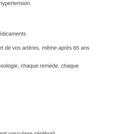
hypertension.
médicaments
r et de vos artères, même après 65 ans
posologie, chaque remède, chaque
ent vasculaire cérébral).