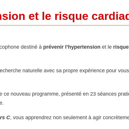
nsion et le risque cardi
ncophone destiné à
prévenir l’hypertension
et le
risqu
 recherche naturelle avec sa propre expérience pour vou
 de ce nouveau programme, présenté en 23 séances pratiq
e.
urs
C
, vous apprendrez non seulement à agir concrètemen